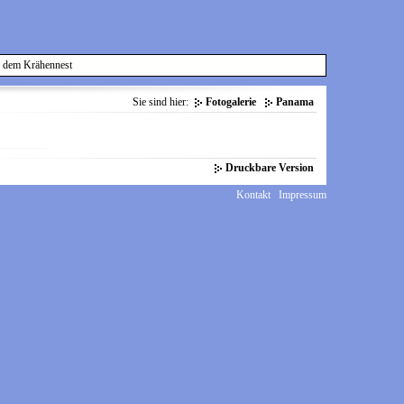
 dem Krähennest
Sie sind hier:
Fotogalerie
Panama
Druckbare Version
Kontakt
Impressum