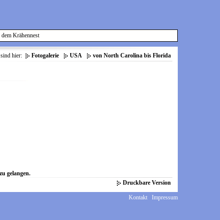
 dem Krähennest
 sind hier:
Fotogalerie
USA
von North Carolina bis Florida
 zu gelangen.
Druckbare Version
Kontakt
Impressum